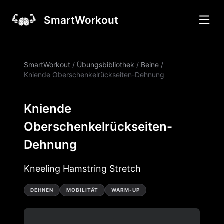
SmartWorkout
SmartWorkout
/
Übungsbibliothek
/
Beine
/
Kniende Oberschenkelrückseiten-Dehnung
Kniende
Oberschenkelrückseiten-
Dehnung
Kneeling Hamstring Stretch
DEHNEN
MOBILITÄT
WARM-UP