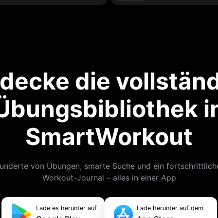
decke die vollstän
Übungsbibliothek i
SmartWorkout
underte von Übungen, smarte Suche und ein fortschrittlich
Workout-Journal – alles in einer App
Lade es herunter auf
Lade herunter auf dem