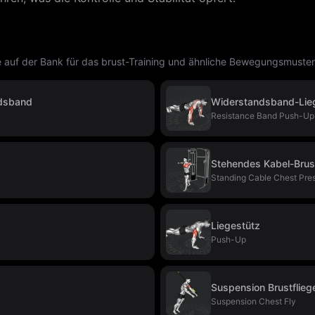
uf der Bank für das brust-Training und ähnliche Bewegungsmuster
ndsband
Widerstandsband-Lie
Resistance Band Push-Up
Stehendes Kabel-Brus
Standing Cable Chest Pre
Liegestütz
Push-Up
Suspension Brustflieg
Suspension Chest Fly