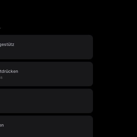
.
gestütz
tdrücken
ss
en