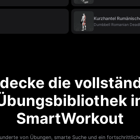
Kurzhantel Rumänisc
Dumbbell Romanian Deadli
decke die vollstän
Übungsbibliothek i
SmartWorkout
underte von Übungen, smarte Suche und ein fortschrittlich