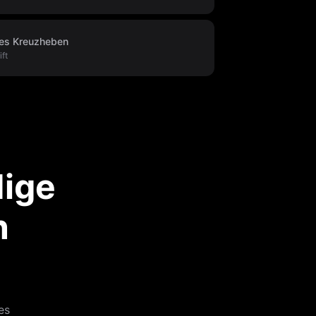
hes Kreuzheben
ft
dige
n
es