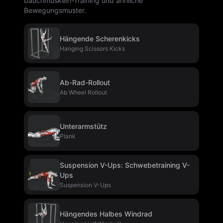
bauchmuskeln-Training und ähnliche
Bewegungsmuster.
Hängende Scherenkicks
Hanging Scissors Kicks
Ab-Rad-Rollout
Ab Wheel Rollout
Unterarmstütz
Plank
Suspension V-Ups: Schwebetraining V-
Ups
Suspension V-Ups
Hängendes Halbes Windrad