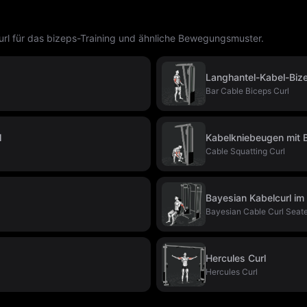
l für das bizeps-Training und ähnliche Bewegungsmuster.
Langhantel-Kabel-Biz
Bar Cable Biceps Curl
l
Kabelkniebeugen mit B
Cable Squatting Curl
Bayesian Kabelcurl im
Bayesian Cable Curl Seat
Hercules Curl
Hercules Curl