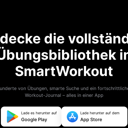
decke die vollstän
Übungsbibliothek i
SmartWorkout
underte von Übungen, smarte Suche und ein fortschrittlich
Workout-Journal – alles in einer App
Lade es herunter auf
Lade herunter auf dem
Google Play
App Store