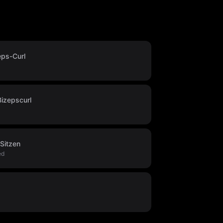
eps-Curl
izepscurl
 Sitzen
ed