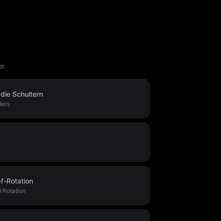
r.
die Schultern
ders
f-Rotation
d Rotation