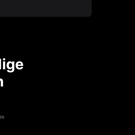
dige
n
es