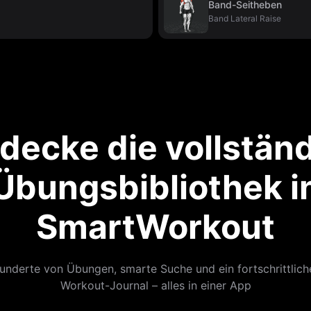
Band-Seitheben
Band Lateral Raise
decke die vollstän
Übungsbibliothek i
SmartWorkout
underte von Übungen, smarte Suche und ein fortschrittlich
Workout-Journal – alles in einer App