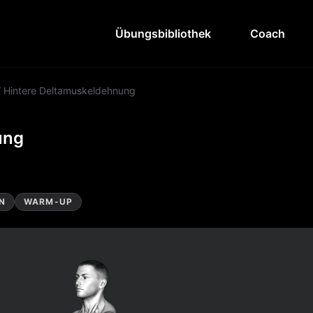
Übungsbibliothek
Coach
/
Hintere Deltamuskeldehnung
ung
N
WARM-UP