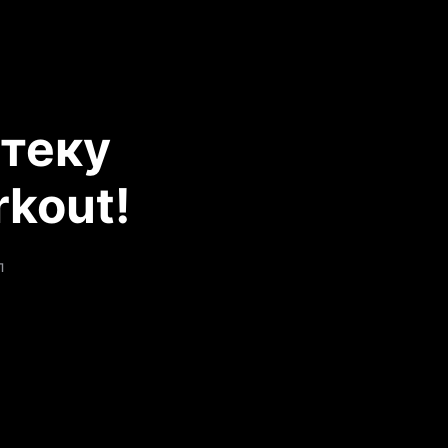
теку
kout!
л