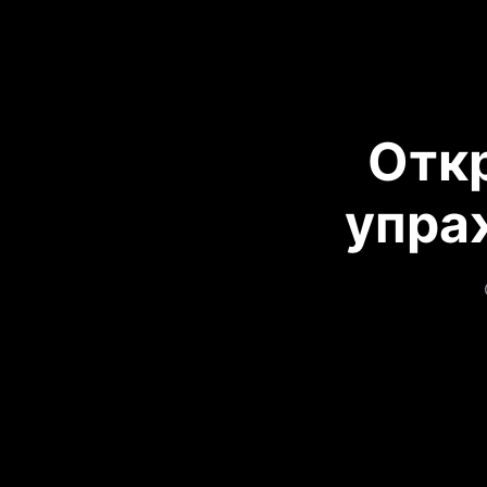
Отк
упра