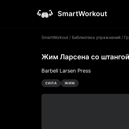
SmartWorkout
SmartWorkout
/
Библиотека упражнений
/
Гр
Жим Ларсена со штанго
Barbell Larsen Press
СИЛА
ЖИМ