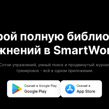
рой полную библио
жнений в SmartWor
Сотни упражнений, умный поиск и продвинутый журна
тренировок - всё в одном приложении.
Скачай в Google Play
Скачай в
Google Play
App Store