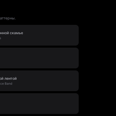
паттерны.
онной скамье
s
ой лентой
nce Band