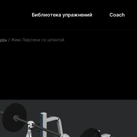
Библиотека упражнений
Coach
удь
/
Жим Ларсена со штангой
й