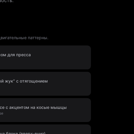
вость.
двигательные паттерны.
сом для пресса
й жук" с отягощением
исе с акцентом на косые мышцы
se
на блоке (вверх-вниз)