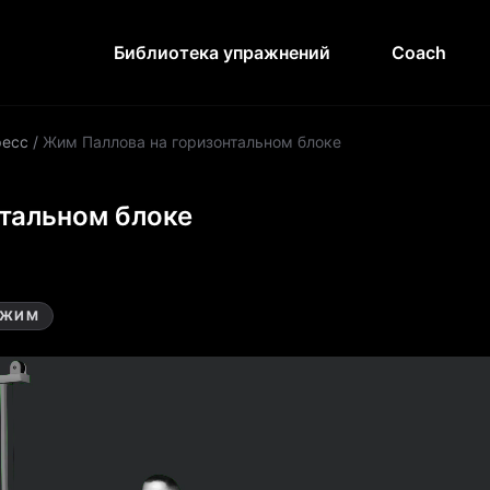
Библиотека упражнений
Coach
ресс
/
Жим Паллова на горизонтальном блоке
тальном блоке
ЖИМ