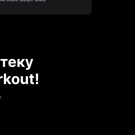
теку
kout!
л