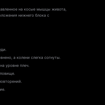
равленное на косые мышцы живота,
оложения нижнего блока с
уди.
внено, а колени слегка согнуты.
а уровне плеч.
ловище.
повторений.
ие.