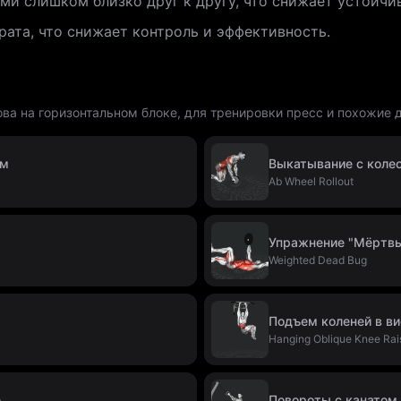
ми слишком близко друг к другу, что снижает устойчи
рата, что снижает контроль и эффективность.
ва на горизонтальном блоке, для тренировки пресс и похожие 
ом
Выкатывание с коле
Ab Wheel Rollout
Упражнение "Мёртвы
Weighted Dead Bug
Подъем коленей в в
Hanging Oblique Knee Rai
е
Повороты с канатом 