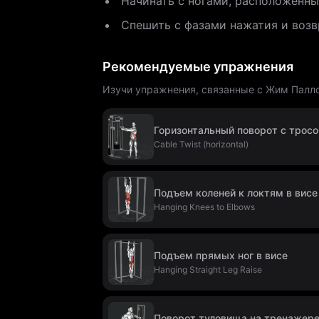
Начинать с ногами, расположенны
Спешить с фазами нажатия и возв
Рекомендуемые упражнения
Изучи упражнения, связанные с Жим Палло
Горизонтальный поворот с трос
Cable Twist (horizontal)
Подъем коленей к локтям в висе
Hanging Knees to Elbows
Подъем прямых ног в висе
Hanging Straight Leg Raise
Поворот туловища на тренажер