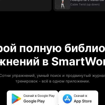
Cable Twist (up down)
рой полную библио
жнений в SmartWor
Сотни упражнений, умный поиск и продвинутый журна
тренировок - всё в одном приложении.
Скачай в Google Play
Скачай в
Google Play
App Store