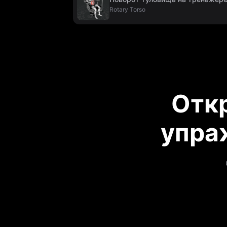
Rotary Torso
Отк
упра