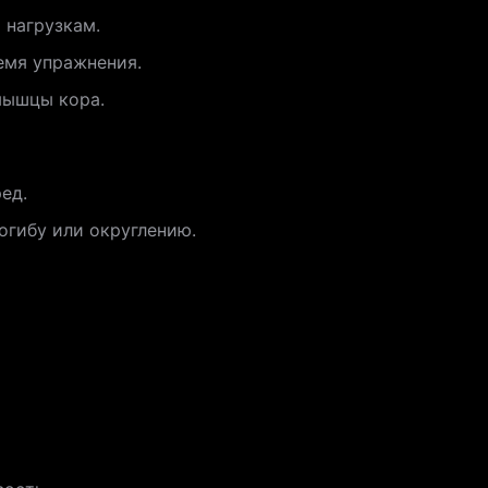
 нагрузкам.
емя упражнения.
мышцы кора.
ед.
огибу или округлению.