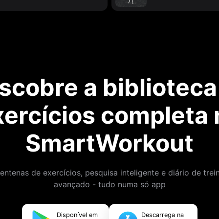
scobre a biblioteca
xercícios completa 
SmartWorkout
entenas de exercícios, pesquisa inteligente e diário de trei
avançado - tudo numa só app
Disponível em
Descarrega na