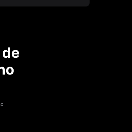
 de
no
no