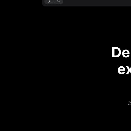
De
e
C