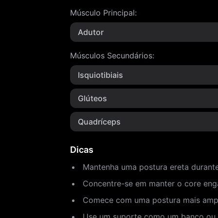
Músculo Principal
:
Adutor
Músculos Secundários
:
Isquiotibiais
Glúteos
Quadríceps
Dicas
Mantenha uma postura ereta durante 
Concentre-se em manter o core enga
Comece com uma postura mais ampla s
Use um suporte como um banco ou um