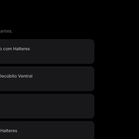
antes.
 com Halteres
ecúbito Ventral
Halteres