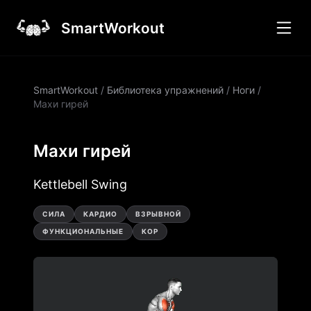
SmartWorkout
SmartWorkout
/
Библиотека упражнений
/
Ноги
/
Махи гирей
Махи гирей
Kettlebell Swing
СИЛА
КАРДИО
ВЗРЫВНОЙ
ФУНКЦИОНАЛЬНЫЕ
КОР