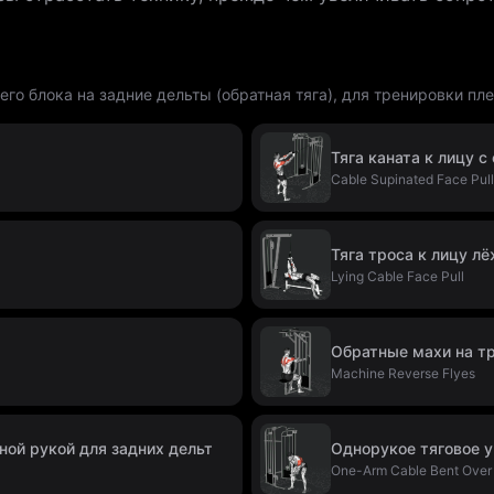
его блока на задние дельты (обратная тяга), для тренировки пл
Тяга каната к лицу 
Cable Supinated Face Pull
Тяга троса к лицу л
Lying Cable Face Pull
Обратные махи на т
Machine Reverse Flyes
ной рукой для задних дельт
Однорукое тяговое у
One-Arm Cable Bent Over 