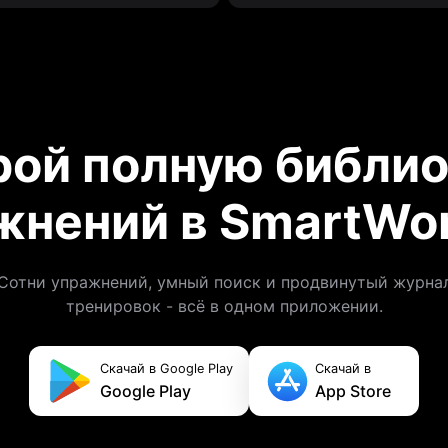
рой полную библио
жнений в SmartWor
Сотни упражнений, умный поиск и продвинутый журна
тренировок - всё в одном приложении.
Скачай в Google Play
Скачай в
Google Play
App Store