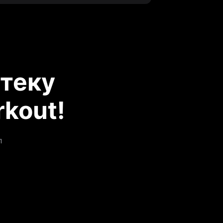
теку
kout!
л