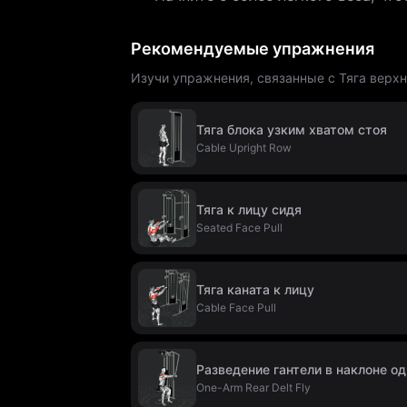
Рекомендуемые упражнения
Изучи упражнения, связанные с Тяга верхн
Тяга блока узким хватом стоя
Cable Upright Row
Тяга к лицу сидя
Seated Face Pull
Тяга каната к лицу
Cable Face Pull
Разведение гантели в наклоне од
One-Arm Rear Delt Fly