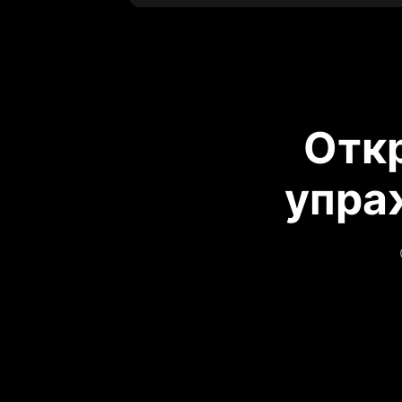
Отк
упра