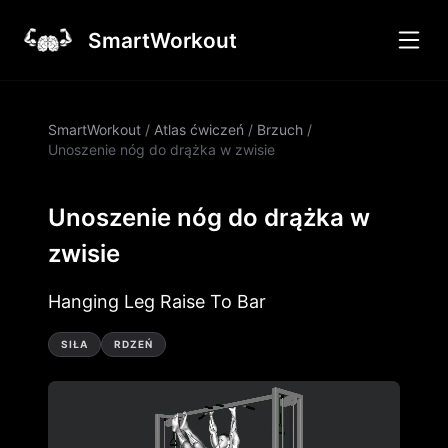
SmartWorkout
SmartWorkout
/
Atlas ćwiczeń
/
Brzuch
/
Unoszenie nóg do drążka w zwisie
Unoszenie nóg do drążka w
zwisie
Hanging Leg Raise To Bar
SIŁA
RDZEŃ