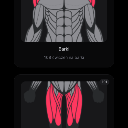
Barki
108 ćwiczeń na barki
191