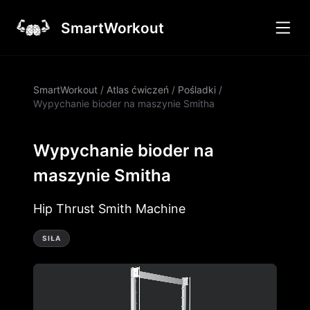
SmartWorkout
SmartWorkout
/
Atlas ćwiczeń
/
Pośladki
/
Wypychanie bioder na maszynie Smitha
Wypychanie bioder na
maszynie Smitha
Hip Thrust Smith Machine
SIŁA