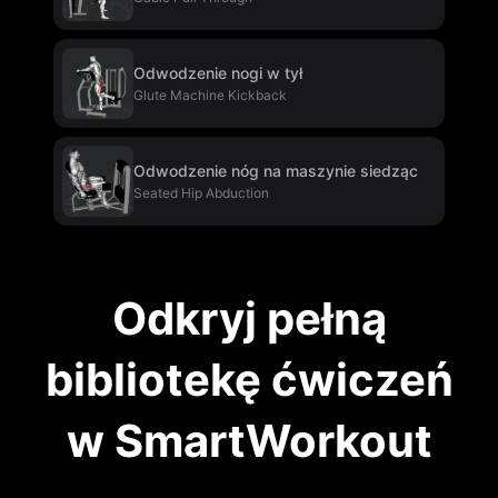
Odwodzenie nogi w tył
Glute Machine Kickback
Odwodzenie nóg na maszynie siedząc
Seated Hip Abduction
Odkryj pełną
bibliotekę ćwiczeń
w SmartWorkout