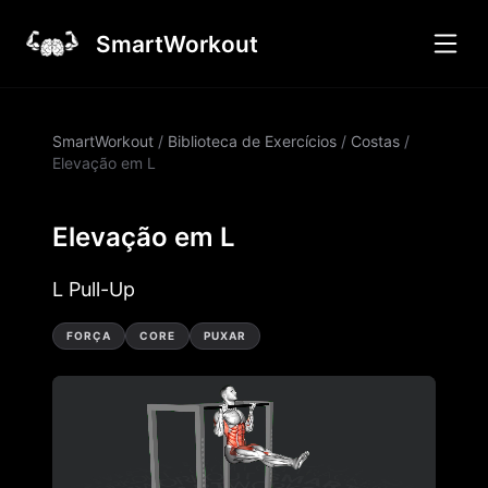
SmartWorkout
SmartWorkout
/
Biblioteca de Exercícios
/
Costas
/
Elevação em L
Elevação em L
L Pull-Up
FORÇA
CORE
PUXAR