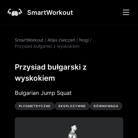
SmartWorkout
SmartWorkout
/
Atlas ćwiczeń
/
Nogi
/
Przysiad bułgarski z wyskokiem
Przysiad bułgarski z
wyskokiem
Bulgarian Jump Squat
PLYOMETRYCZNE
EKSPLOZYWNE
RÓWNOWAGA