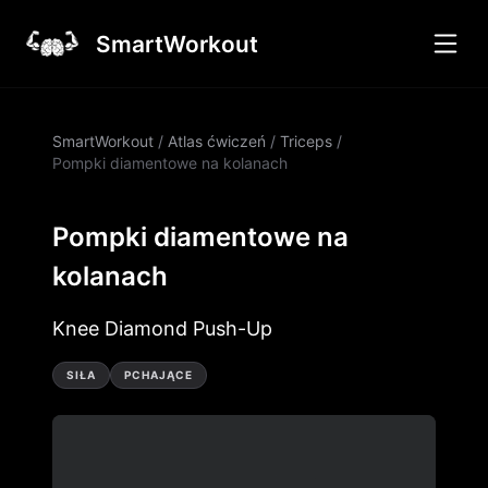
SmartWorkout
SmartWorkout
/
Atlas ćwiczeń
/
Triceps
/
Pompki diamentowe na kolanach
Pompki diamentowe na
kolanach
Knee Diamond Push-Up
SIŁA
PCHAJĄCE