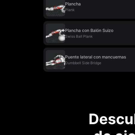
Plancha
Plank
Plancha con Balón Suizo
Swiss Ball Plank
Puente lateral con mancuernas
Dumbbell Side Bridge
Descub