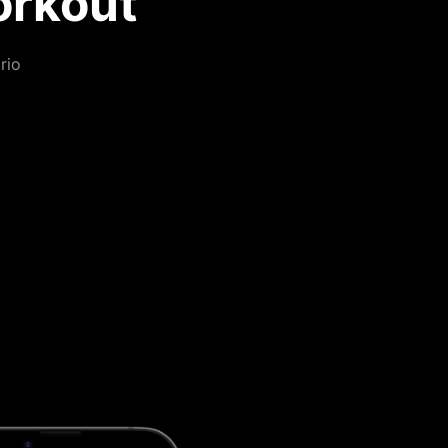
orkout
rio