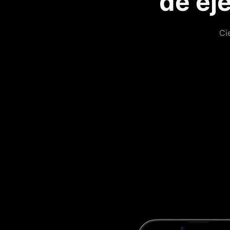
de ej
Ci