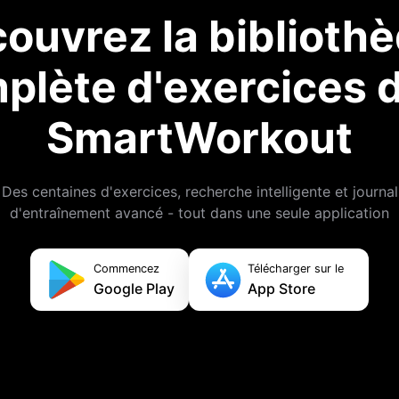
ouvrez la biblioth
plète d'exercices 
SmartWorkout
Des centaines d'exercices, recherche intelligente et journal
d'entraînement avancé - tout dans une seule application
Commencez
Télécharger sur le
Google Play
App Store