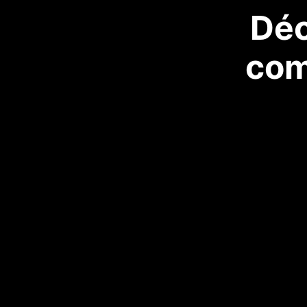
Déc
com