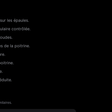
sur les épaules.
ulaire contrôlée.
coudes.
s de la poitrine.
re.
oitrine.
e.
éduite.
ilaires.