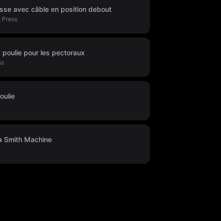
asse avec câble en position debout
 Press
 poulie pour les pectoraux
ss
oulie
a Smith Machine