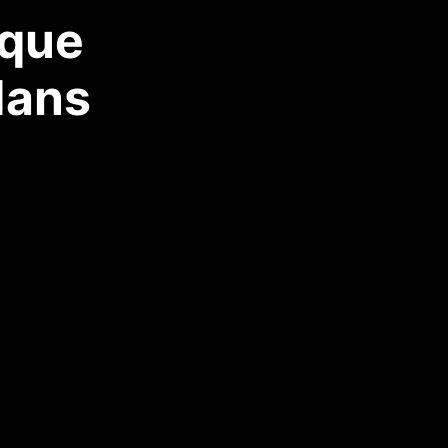
èque
dans