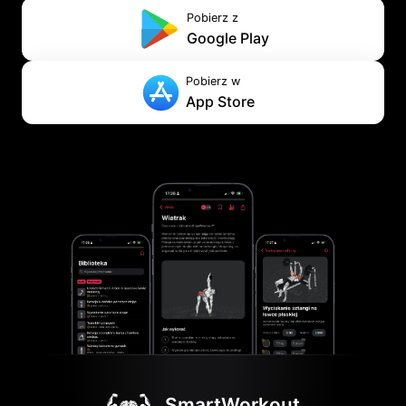
Pobierz z
Google Play
Pobierz w
App Store
SmartWorkout