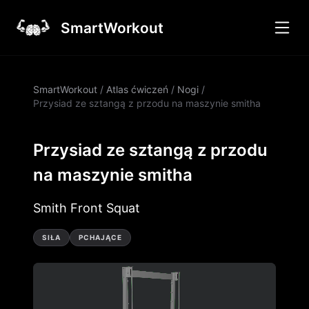
SmartWorkout
SmartWorkout
/
Atlas ćwiczeń
/
Nogi
/
Przysiad ze sztangą z przodu na maszynie smitha
Przysiad ze sztangą z przodu
na maszynie smitha
Smith Front Squat
SIŁA
PCHAJĄCE