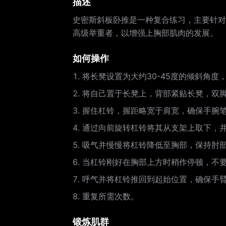
描述
史密斯斜板卧推是一种复合练习，主要针对
高级举重者，以增强上胸部肌肉的发展。
如何操作
将长凳设置为大约30-45度的倾斜角度
将自己置于长凳上，背部紧贴长凳，双
握住杠铃，握距略宽于肩宽，确保手腕
通过向前旋转杠铃将其从支架上取下，
吸气并慢慢将杠铃降低至胸部，保持肘部
当杠铃刚好在胸部上方时稍作停顿，不
呼气并将杠铃推回到起始位置，确保手
重复所需次数。
锻炼肌群