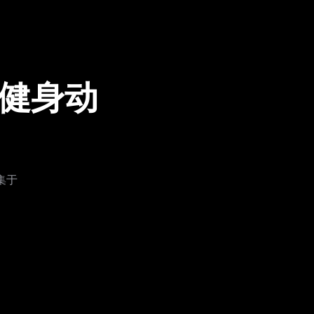
的健身动
集于