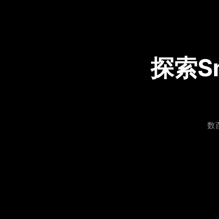
探索S
数