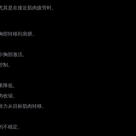
尤其是在接近肌肉疲劳时。
胸部转移到肩膀。
。
少胸部激活。
控制。
果降低。
肉收缩。
张力从目标肌肉转移。
。
的不稳定。