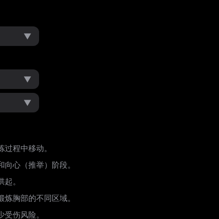
▼
▼
▼
炼过程中移动。
和向心（推举）阶段。
拱起。
锻炼胸部的不同区域。
少受伤风险。