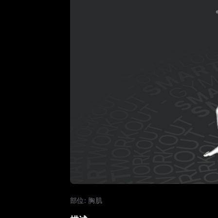
部位
:
胸肌