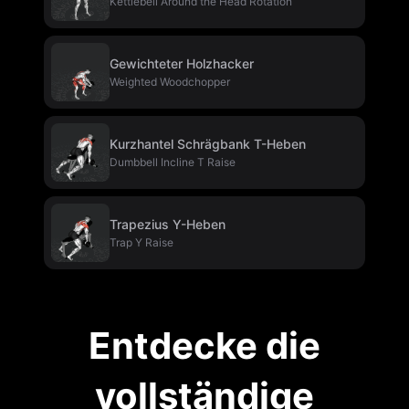
Kettlebell Around the Head Rotation
Gewichteter Holzhacker
Weighted Woodchopper
Kurzhantel Schrägbank T-Heben
Dumbbell Incline T Raise
Trapezius Y-Heben
Trap Y Raise
Entdecke die
vollständige