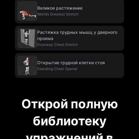
Великое растяжение
World’s Greatest Stretch
Растяжка грудных мышц у дверного
проема
Doorway Chest Stretch
Открытие грудной клетки стоя
Standing Chest Opener
Открой полную
библиотеку
упражнений в