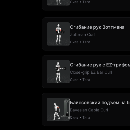
Сила • Тяга
Сгибание рук Зоттмана
Zottman Curl
Сила • Тяга
Сгибание рук с EZ-грифо
Close-grip EZ Bar Curl
Сила • Тяга
Байесовский подъем на б
Bayesian Cable Curl
Сила • Тяга