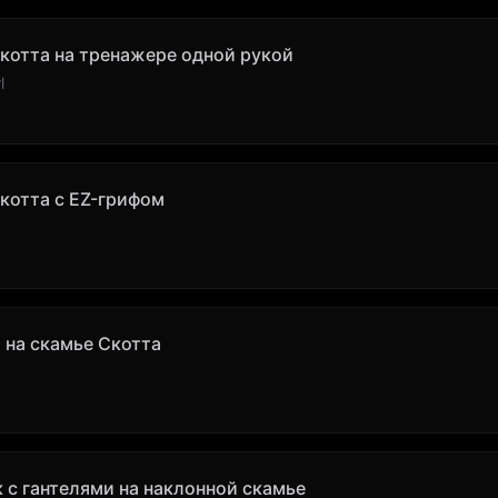
Скотта на тренажере одной рукой
l
Скотта с EZ-грифом
 на скамье Скотта
 с гантелями на наклонной скамье