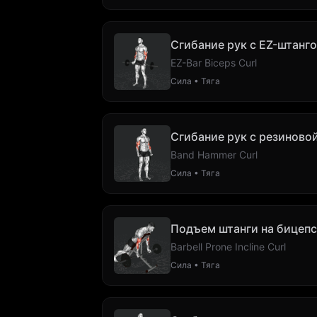
Сгибание рук с EZ-штанг
EZ-Bar Biceps Curl
Сила • Тяга
Сгибание рук с резиновой
Band Hammer Curl
Сила • Тяга
Подъем штанги на бицепс
Barbell Prone Incline Curl
Сила • Тяга