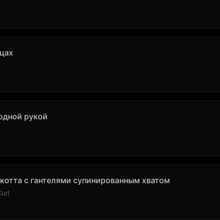
цах
 одной рукой
Скотта с гантелями супинированным хватом
url