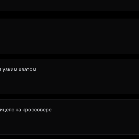
м узким хватом
ицепс на кроссовере