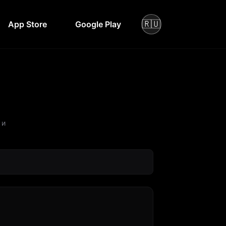
🇷🇺
App Store
Google Play
 и