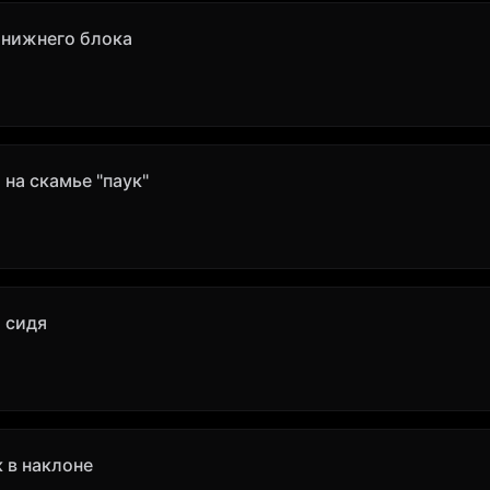
с нижнего блока
 на скамье "паук"
 сидя
 в наклоне