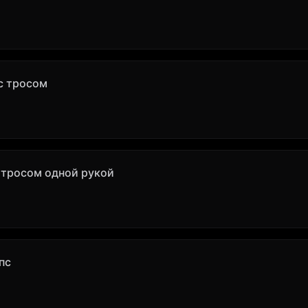
с тросом
с тросом одной рукой
пс