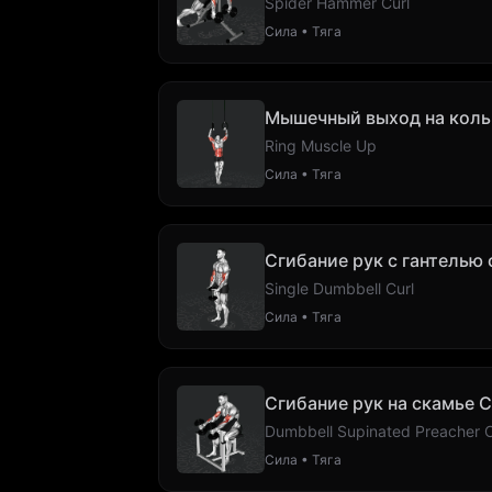
Spider Hammer Curl
Сила • Тяга
Мышечный выход на коль
Ring Muscle Up
Сила • Тяга
Сгибание рук с гантелью
Single Dumbbell Curl
Сила • Тяга
Сгибание рук на скамье 
Dumbbell Supinated Preacher C
Сила • Тяга