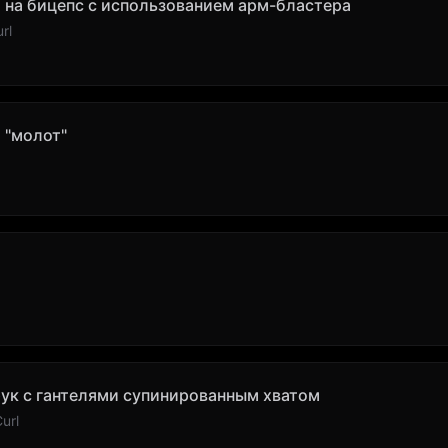
и на бицепс с использованием арм-бластера
rl
 "молот"
ук с гантелями супинированным хватом
url