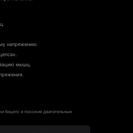
ц.
ому напряжению.
цепсах.
ивацию мышц.
пряжения.
ки бицепс и похожие двигательные