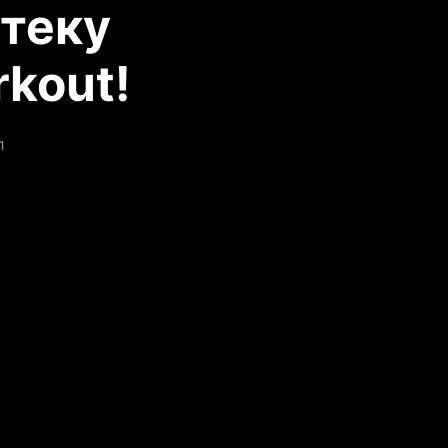
теку
kout!
л