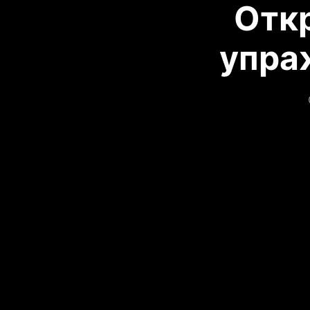
Отк
упра