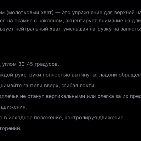
ом (молотковый хват) — это упражнение для верхней ч
ся на скамье с наклоном, акцентирует внимание на дли
ьзует нейтральный хват, уменьшая нагрузку на запяст
 углом 30-45 градусов.
аждой руке, руки полностью вытянуты, ладони обращены
нимайте гантели вверх, сгибая локти.
плечья не станут вертикальными или слегка за их пре
 движения.
о в исходное положение, контролируя движение.
торений.