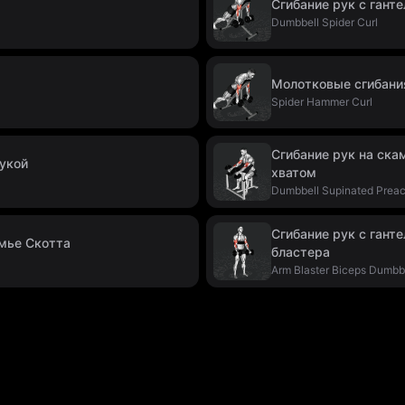
Сгибание рук с гант
Dumbbell Spider Curl
Молотковые сгибания
Spider Hammer Curl
Сгибание рук на ска
рукой
хватом
Dumbbell Supinated Preac
Сгибание рук с гант
амье Скотта
бластера
Arm Blaster Biceps Dumbbe