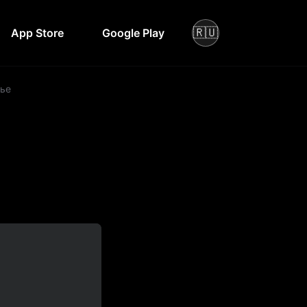
🇷🇺
App Store
Google Play
мье