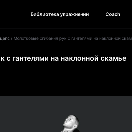
Библиотека упражнений
Coach
цепс
/
Молотковые сгибания рук с гантелями на наклонной ска
к с гантелями на наклонной скамье