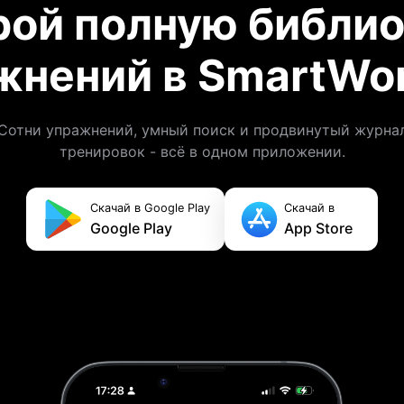
рой полную библио
жнений в SmartWor
Сотни упражнений, умный поиск и продвинутый журна
тренировок - всё в одном приложении.
Скачай в Google Play
Скачай в
Google Play
App Store