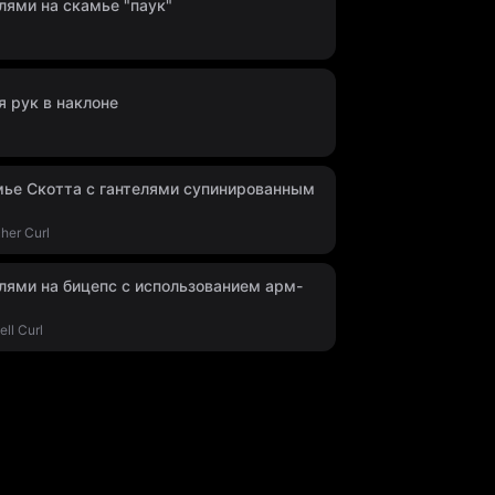
елями на скамье "паук"
 рук в наклоне
мье Скотта с гантелями супинированным
her Curl
елями на бицепс с использованием арм-
ll Curl