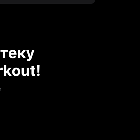
теку
kout!
л