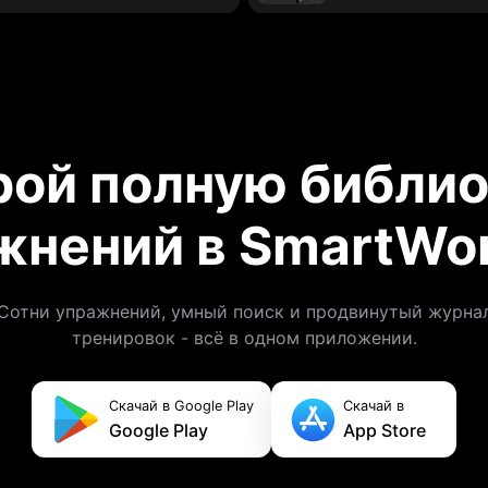
рой полную библио
жнений в SmartWor
Сотни упражнений, умный поиск и продвинутый журна
тренировок - всё в одном приложении.
Скачай в Google Play
Скачай в
Google Play
App Store