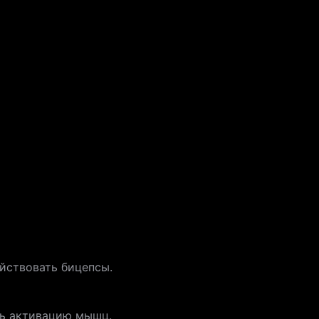
ействовать бицепсы.
ить активацию мышц.