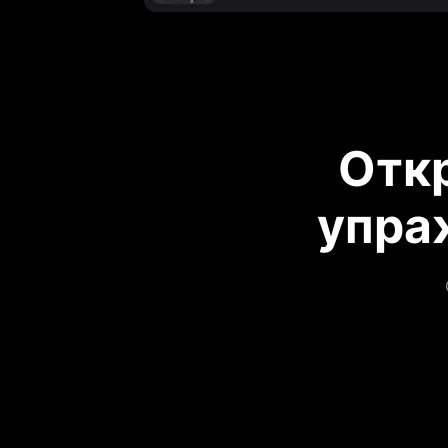
Отк
упра