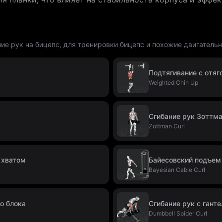
ие рук на бицепс, для тренировки бицепс и похожие двигатель
Подтягивание с отя
Weighted Chin Up
Сгибание рук Зоттм
Zottman Curl
 хватом
Байесовский подъем 
Bayesian Cable Curl
о блока
Сгибание рук с гант
Dumbbell Spider Curl