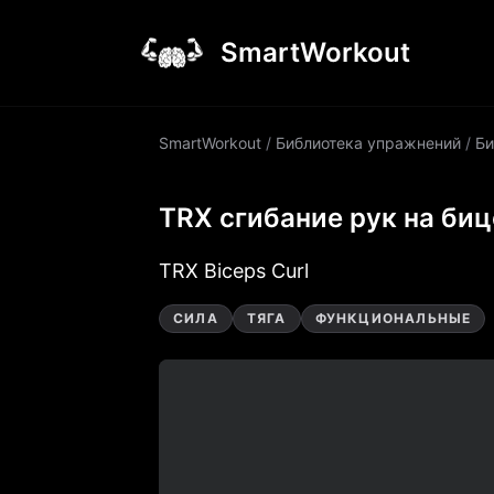
SmartWorkout
SmartWorkout
/
Библиотека упражнений
/
Би
TRX сгибание рук на би
TRX Biceps Curl
СИЛА
ТЯГА
ФУНКЦИОНАЛЬНЫЕ