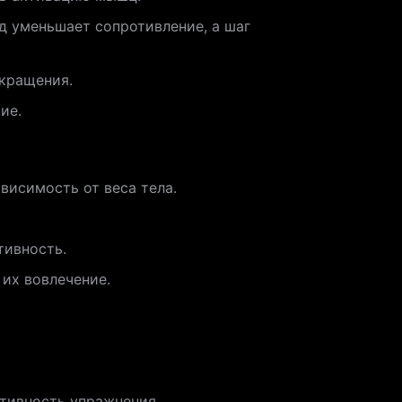
д уменьшает сопротивление, а шаг
окращения.
ие.
исимость от веса тела.
тивность.
их вовлечение.
ктивность упражнения.