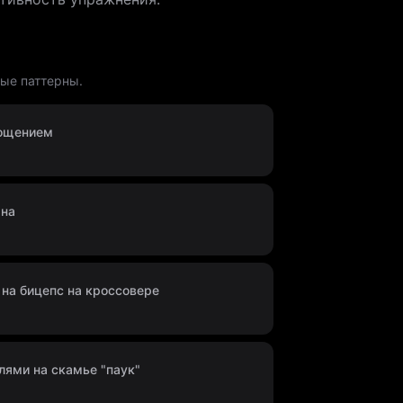
ные паттерны.
гощением
ана
на бицепс на кроссовере
елями на скамье "паук"