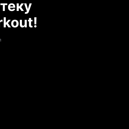
теку
kout!
л