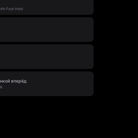
ith Foot Hold
инкой вперёд
lk