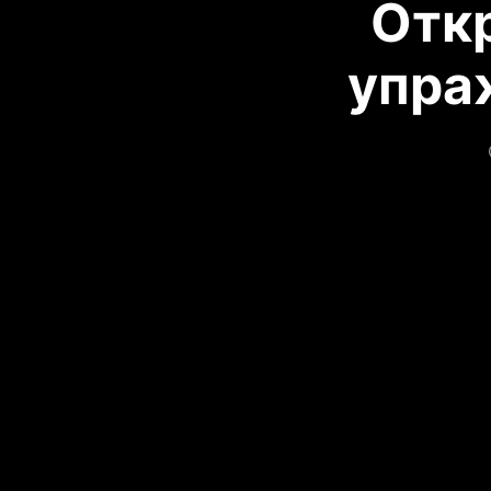
Отк
упра