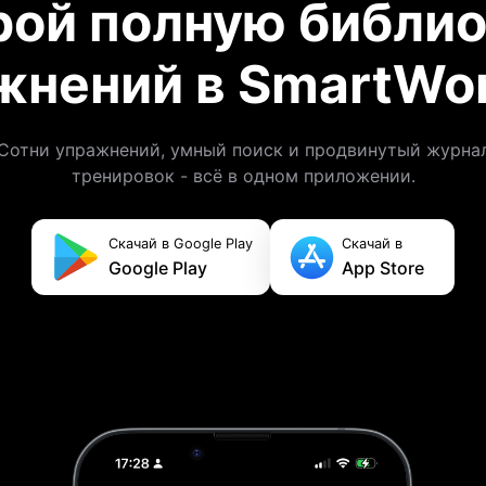
рой полную библио
жнений в SmartWor
Сотни упражнений, умный поиск и продвинутый журна
тренировок - всё в одном приложении.
Скачай в Google Play
Скачай в
Google Play
App Store