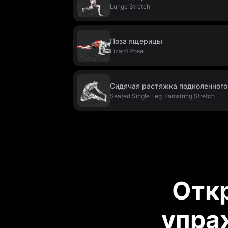
Lunge Stretch
Поза ящерицы
Lizard Pose
Сидячая растяжка подколенного
Seated Single Leg Hamstring Stretch
Отк
упра