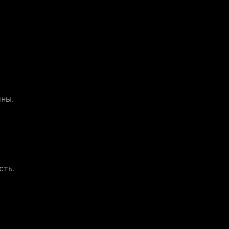
ины.
сть.