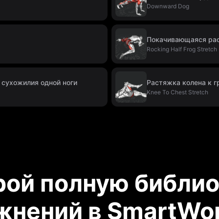
Downward Dog
Покачивающаяся рас
Rocking Half Frog Stretch
 сухожилия одной ноги
Растяжка колена к г
Knee To Chest Stretch
рой полную библио
жнений в SmartWor