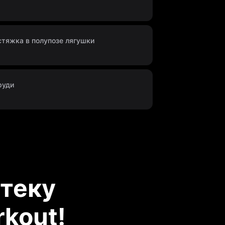
тяжка в полупозе лягушки
руди
теку
kout!