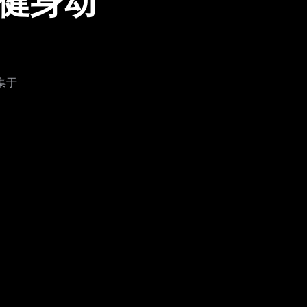
的健身动
集于