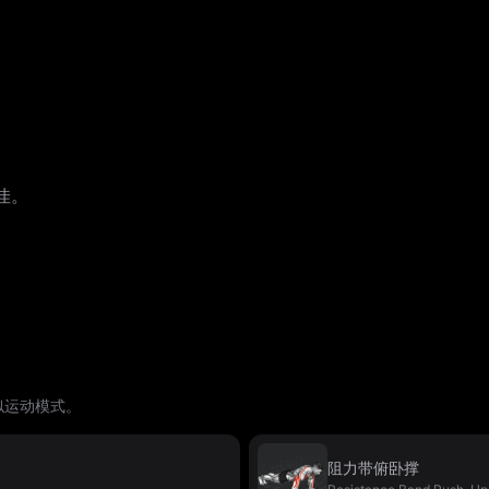
。
佳。
似运动模式。
阻力带俯卧撑