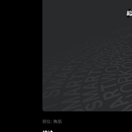
部位
:
胸肌