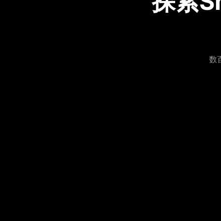
探索S
数