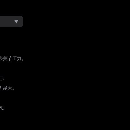
▼
少关节压力。
与。
力越大。
气。