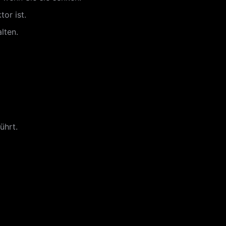
or ist.
lten.
ührt.