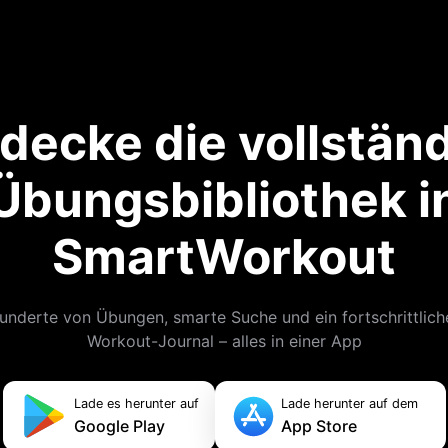
decke die vollstän
Übungsbibliothek i
SmartWorkout
underte von Übungen, smarte Suche und ein fortschrittlich
Workout-Journal – alles in einer App
Lade es herunter auf
Lade herunter auf dem
Google Play
App Store