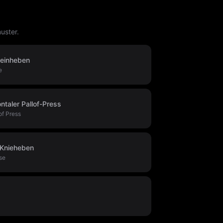
uster.
einheben
e
ntaler Pallof-Press
of Press
Knieheben
se