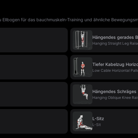
Ellbogen für das bauchmuskeln-Training und ähnliche Bewegungsm
Hängendes gerades B
Hanging Straight Leg Rais
Tiefer Kabelzug Horizo
Low Cable Horizontal Pall
Hängendes Schräges 
Hanging Oblique Knee Rai
L-Sitz
L-Sit