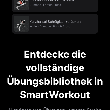
Dumbbell Larsen Press
Kurzhantel Schrägbankdrücken
Incline Dumbbell Bench Press
Entdecke die
vollständige
Übungsbibliothek in
SmartWorkout