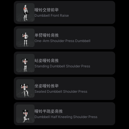
哑铃交替前举
Dumbbell Front Raise
单臂哑铃肩推
One-Arm Shoulder Press Dumbbell
站姿哑铃肩推
Standing Dumbbell Shoulder Press
坐姿哑铃推举
Seated Dumbbell Shoulder Press
哑铃半跪姿肩推
Dumbbell Half Kneeling Shoulder Press