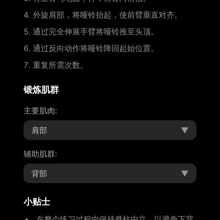
外旋肩部，将哑铃抬起，使前臂垂直对齐。
通过完全伸展手臂将哑铃推至头顶。
通过反向动作将哑铃降回起始位置。
重复所需次数。
锻炼肌群
主要肌肉
:
肩部
▼
辅助肌群
:
背部
▼
小贴士
在整个练习过程中保持脊柱中立，以避免下背