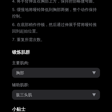
将手臂伸直在胸部上方，保持肘部略微弯曲。
缓慢地将哑铃降低到胸部两侧，整个动作保持
控制。
在底部稍作停顿，然后通过伸展手臂将哑铃推
回到起始位置。
重复所需次数。
锻炼肌群
主要肌肉
:
胸部
▼
辅助肌群
:
肱三头肌
▼
小贴士