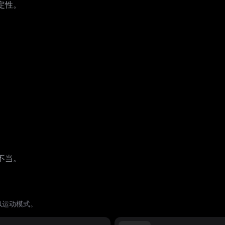
定性。
。
。
不当。
似运动模式。