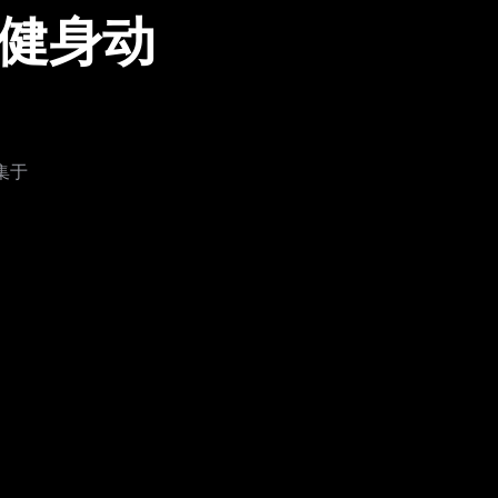
的健身动
集于