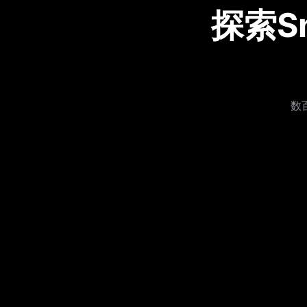
探索S
数