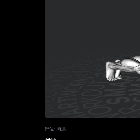
部位
:
胸肌