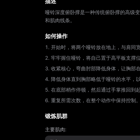
描述
哑铃深度俯卧撑是一种传统俯卧撑的高级变
和肌肉线条。
如何操作
开始时，将两个哑铃放在地上，与肩同
牢牢握住哑铃，将自己置于高平板支撑
收紧核心，弯曲肘部降低身体，让胸部
降低身体直到胸部略低于哑铃的水平，
在底部稍作停顿，然后通过手掌推回到
重复所需次数，在整个动作中保持控制
锻炼肌群
主要肌肉
: