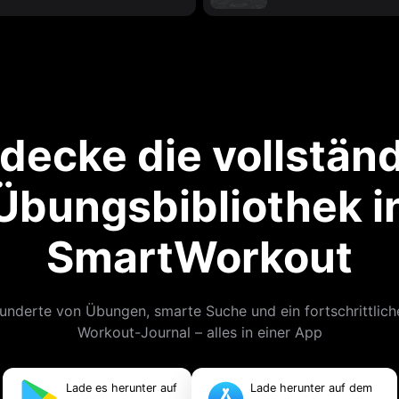
decke die vollstän
Übungsbibliothek i
SmartWorkout
underte von Übungen, smarte Suche und ein fortschrittlich
Workout-Journal – alles in einer App
Lade es herunter auf
Lade herunter auf dem