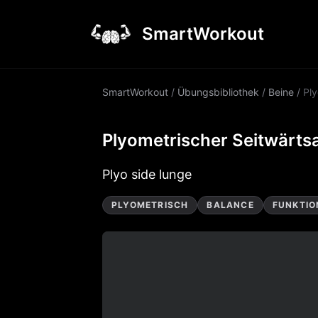
SmartWorkout
SmartWorkout
/
Übungsbibliothek
/
Beine
/
Ply
Plyometrischer Seitwärtsa
Plyo side lunge
PLYOMETRISCH
BALANCE
FUNKTIO