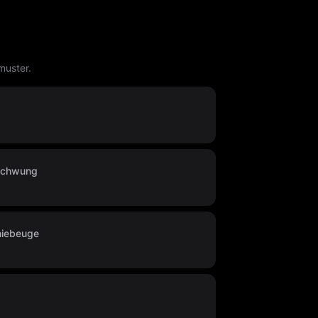
muster.
-Schwung
niebeuge