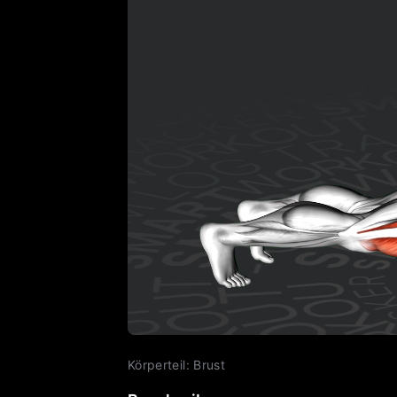
Körperteil
:
Brust