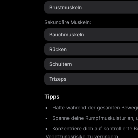
Brustmuskeln
Sekundäre Muskeln
:
Bauchmuskeln
Rücken
Schultern
Trizeps
Tipps
Halte während der gesamten Bewegung
Spanne deine Rumpfmuskulatur an, u
Konzentriere dich auf kontrollierte
Verletzungsrisiko zu verringern.