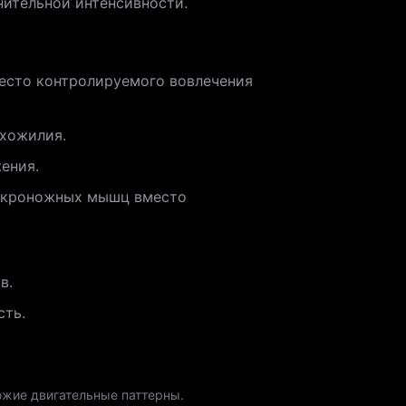
нительной интенсивности.
место контролируемого вовлечения
ухожилия.
ения.
е икроножных мышц вместо
в.
сть.
хожие двигательные паттерны.