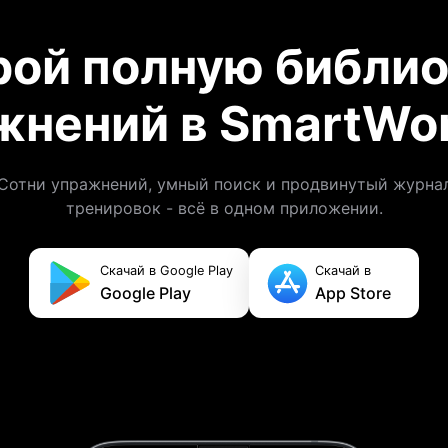
рой полную библио
жнений в SmartWor
Сотни упражнений, умный поиск и продвинутый журна
тренировок - всё в одном приложении.
Скачай в Google Play
Скачай в
Google Play
App Store