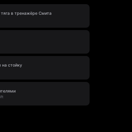
 тяга в тренажёре Смита
м на стойку
нтелями
ft