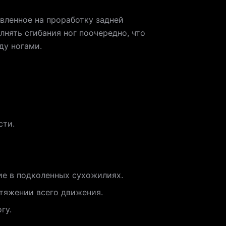
вленное на проработку задней
нять сгибания ног поочередно, что
ду ногами.
сти.
ие в подколенных сухожилиях.
отяжении всего движения.
гу.