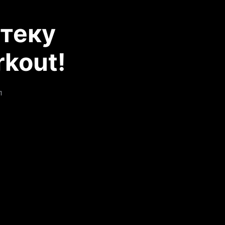
теку
kout!
л