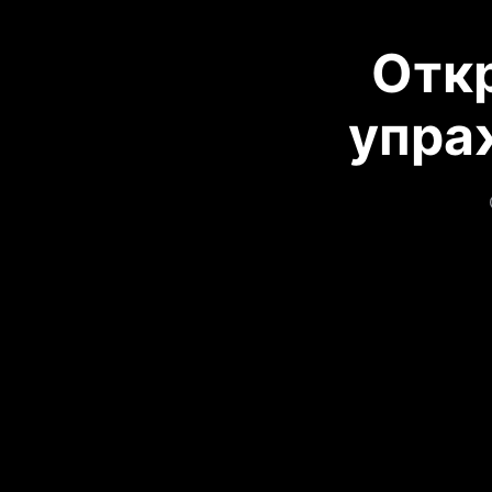
Отк
упра