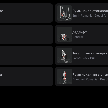
ке
Румынская становая
Smith Romanian Deadlift
дедлифт
Deadlift
Тяга штанги с упоро
Barbell Rack Pull
ми
Румынская тяга с га
Dumbbell Romanian Deadli