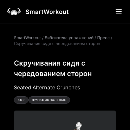
SmartWorkout
SmartWorkout
/
Библиотека упражнений
/
Пресс
/
Скручивания сидя с чередованием сторон
Скручивания сидя с
чередованием сторон
Seated Alternate Crunches
КОР
ФУНКЦИОНАЛЬНЫЕ