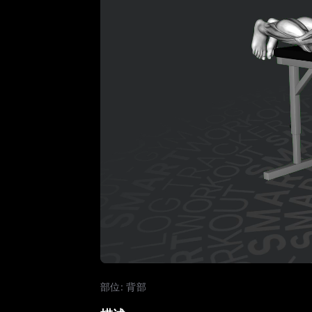
部位
:
背部