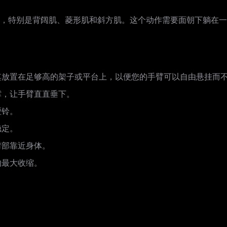
，特别是背阔肌、菱形肌和斜方肌。这个动作需要面朝下躺在一
其放置在足够高的架子或平台上，以便您的手臂可以自由悬挂而
撑，让手臂直直垂下。
哑铃。
稳定。
肘部靠近身体。
的最大收缩。