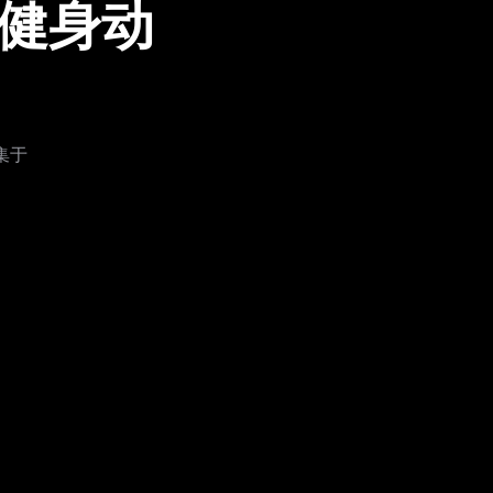
的健身动
集于