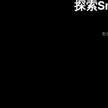
探索S
数