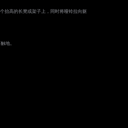
个抬高的长凳或架子上，同时将哑铃拉向躯
不触地。