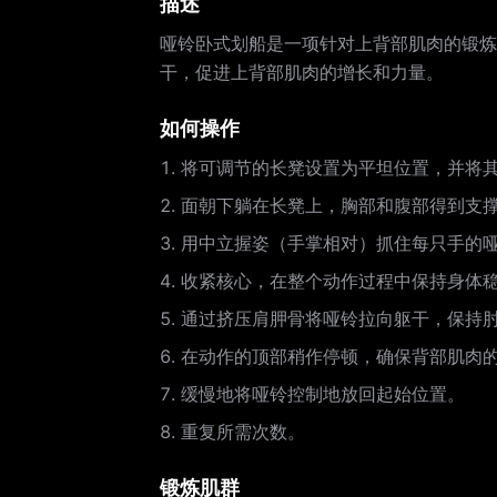
描述
哑铃卧式划船是一项针对上背部肌肉的锻炼
干，促进上背部肌肉的增长和力量。
如何操作
将可调节的长凳设置为平坦位置，并将
面朝下躺在长凳上，胸部和腹部得到支
用中立握姿（手掌相对）抓住每只手的
收紧核心，在整个动作过程中保持身体
通过挤压肩胛骨将哑铃拉向躯干，保持
在动作的顶部稍作停顿，确保背部肌肉
缓慢地将哑铃控制地放回起始位置。
重复所需次数。
锻炼肌群