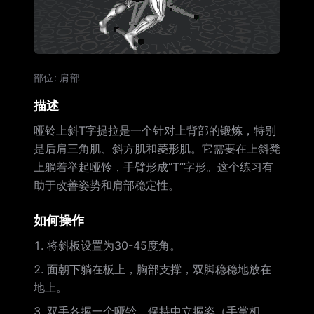
部位
:
肩部
描述
哑铃上斜T字提拉是一个针对上背部的锻炼，特别
是后肩三角肌、斜方肌和菱形肌。它需要在上斜凳
上躺着举起哑铃，手臂形成“T”字形。这个练习有
助于改善姿势和肩部稳定性。
如何操作
将斜板设置为30-45度角。
面朝下躺在板上，胸部支撑，双脚稳稳地放在
地上。
双手各握一个哑铃，保持中立握姿（手掌相