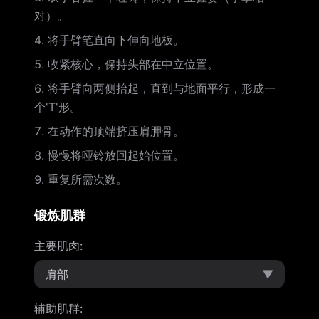
对）。
将手臂笔直向下伸向地板。
收紧核心，保持头部在中立位置。
将手臂向两侧抬起，直到与地面平行，形成一
个'T'形。
在动作的顶端挤压肩胛骨。
慢慢将哑铃放回起始位置。
重复所需次数。
锻炼肌群
主要肌肉
:
肩部
▼
辅助肌群
: