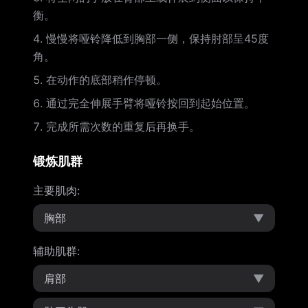
衡。
慢慢将哑铃降低到胸部一侧，保持肘部呈45度
角。
在动作的底部稍作停顿。
通过完全伸展手臂将哑铃按回到起始位置。
完成所需次数的重复后再换手。
锻炼肌群
主要肌肉
:
胸部
▼
辅助肌群
:
肩部
▼