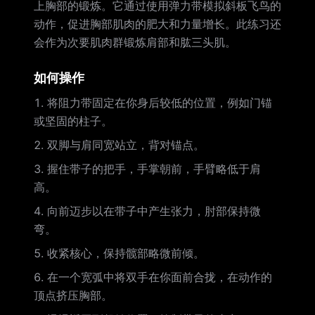
上胸部的锻炼。它通过使用弹力带模拟斜板飞鸟的
动作，促进胸部肌肉的肥大和力量增长。此练习还
会作为次要肌肉群锻炼肩部和肱三头肌。
如何操作
将阻力带固定在你身后较低的位置，例如门锚
或坚固的柱子。
双脚与肩同宽站立，背对锚点。
握住带子的把手，手掌朝前，手臂略低于肩
高。
向前迈步以在带子中产生张力，肘部保持微
弯。
收紧核心，保持髋部略微前倾。
在一个宽弧中将双手在你面前合拢，在动作的
顶点挤压胸部。