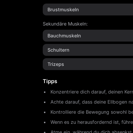
Brustmuskeln
Sekundäre Muskeln
:
Bauchmuskeln
Schultern
Trizeps
Tipps
Konzentriere dich darauf, deinen Ke
Achte darauf, dass deine Ellbogen na
Kontrolliere die Bewegung sowohl b
Wenn es zu herausfordernd ist, führe
Atme ein, während du dich absenkst