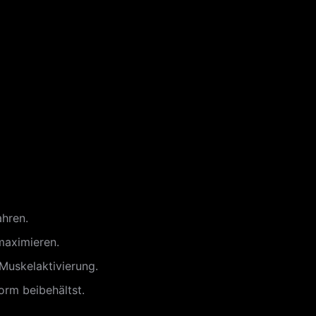
ahren.
maximieren.
Muskelaktivierung.
orm beibehältst.