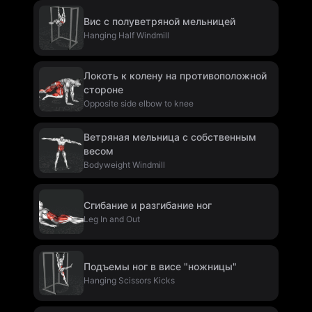
Вис с полуветряной мельницей
Hanging Half Windmill
Локоть к колену на противоположной
стороне
Opposite side elbow to knee
Ветряная мельница с собственным
весом
Bodyweight Windmill
Сгибание и разгибание ног
Leg In and Out
Подъемы ног в висе "ножницы"
Hanging Scissors Kicks