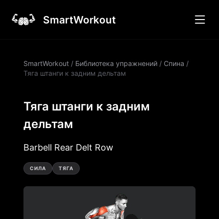
SmartWorkout
SmartWorkout
/
Библиотека упражнений
/
Спина
/
Тяга штанги к задним дельтам
Тяга штанги к задним
дельтам
Barbell Rear Delt Row
СИЛА
ТЯГА