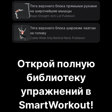
Тяга верхнего блока прямыми руками
на широчайшие мышцы
Rope Straight-Arm Lat Pulldown
Тяга верхнего блока широким хватом
за голову
Cable Wide Grip Behind Neck Pulldown
Открой полную
библиотеку
упражнений в
SmartWorkout!