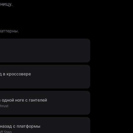
ницу.
паттерны.
д в кроссовере
 одной ноге с гантелей
hrust
 назад с платформы
ff Step