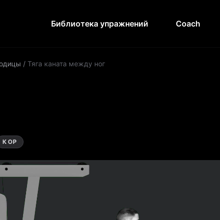
Библиотека упражнений
Coach
годицы
/
Тяга каната между ног
КОР