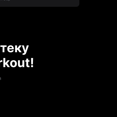
теку
kout!
л