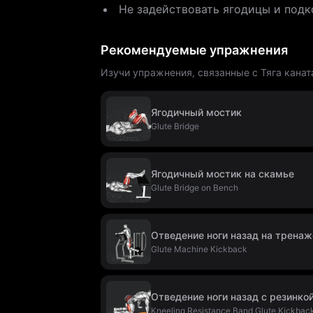
Не задействовать ягодицы и подк
Рекомендуемые упражнения
Изучи упражнения, связанные с Тяга канат
Ягодичный мостик
Glute Bridge
Ягодичный мостик на скамье
Glute Bridge on Bench
Отведение ноги назад на тренаж
Glute Machine Kickback
Отведение ноги назад с резинко
Kneeling Resistance Band Glute Kickbac