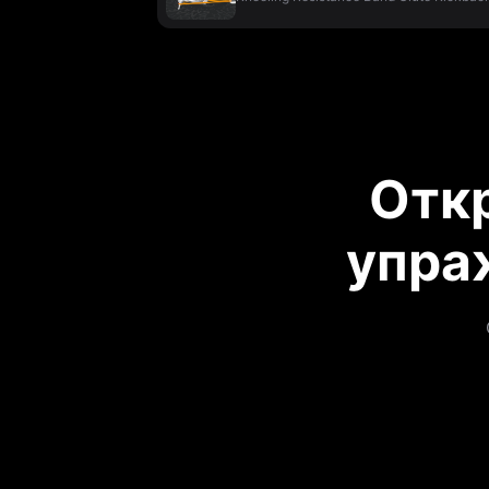
Отк
упра