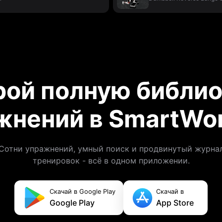
рой полную библио
жнений в SmartWor
Сотни упражнений, умный поиск и продвинутый журна
тренировок - всё в одном приложении.
Скачай в Google Play
Скачай в
Google Play
App Store