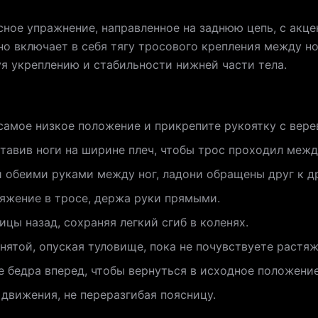
сное упражнение, направленное на заднюю цепь, с акц
о включает в себя тягу тросового крепления между н
уя укреплению и стабильности нижней части тела.
самое низкое положение и прикрепите рукоятку с вере
тавив ноги на ширине плеч, чтобы трос проходил между
й обеими руками между ног, ладони обращены друг к др
тяжение в тросе, держа руки прямыми.
ицы назад, сохраняя легкий сгиб в коленях.
нятой, опуская туловище, пока не почувствуете растяж
 бедра вперед, чтобы вернуться в исходное положение
движения, не переразгибая поясницу.