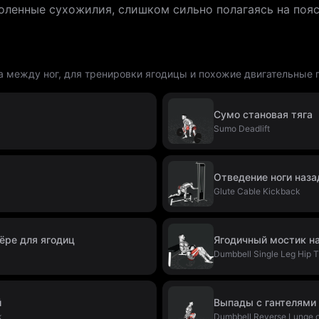
оленные сухожилия, слишком сильно полагаясь на пояс
а между ног, для тренировки ягодицы и похожие двигательные 
Сумо становая тяга
Sumo Deadlift
Отведение ноги наза
Glute Cable Kickback
ёре для ягодиц
Ягодичный мостик на
Dumbbell Single Leg Hip T
й
Выпады с гантелями
k
Dumbbell Reverse Lunge o