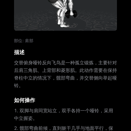
部位
:
肩部
描述
交替俯身哑铃反向飞鸟是一种孤立锻炼，主要针对
后肩三角肌、上背部和菱形肌。此动作需要在保持
脊柱中立的情况下，髋部弯曲，并交替侧向举起哑
铃。
如何操作
双脚与肩同宽站立，双手各持一个哑铃，采用
中立握姿。
髋部弯曲前倾，直到躯干几乎与地面平行，保