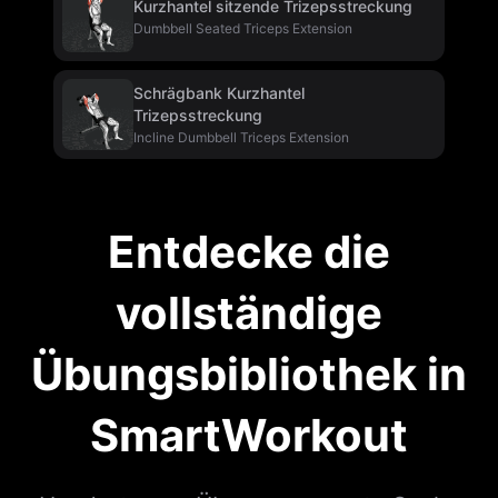
Kurzhantel sitzende Trizepsstreckung
Dumbbell Seated Triceps Extension
Schrägbank Kurzhantel
Trizepsstreckung
Incline Dumbbell Triceps Extension
Entdecke die
vollständige
Übungsbibliothek in
SmartWorkout