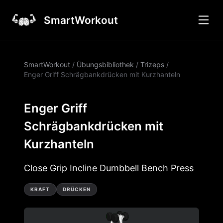
SmartWorkout
SmartWorkout
/
Übungsbibliothek
/
Trizeps
/
Enger Griff Schrägbankdrücken mit Kurzhanteln
Enger Griff
Schrägbankdrücken mit
Kurzhanteln
Close Grip Incline Dumbbell Bench Press
KRAFT
DRÜCKEN