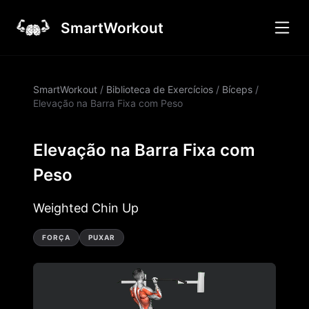
SmartWorkout
SmartWorkout
/
Biblioteca de Exercícios
/
Bíceps
/
Elevação na Barra Fixa com Peso
Elevação na Barra Fixa com
Peso
Weighted Chin Up
FORÇA
PUXAR